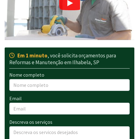
Em 1 minuto
, você solicita orçamentos para
Reformas e Manutenção em Ilhabela, SP
Nome completo
Email
Descreva os serviços