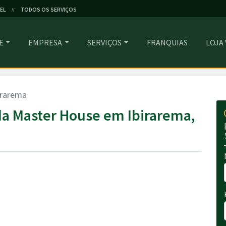
EL
TODOS OS SERVIÇOS
//
E
EMPRESA
SERVIÇOS
FRANQUIAS
LOJA
irarema
a Master House em Ibirarema,