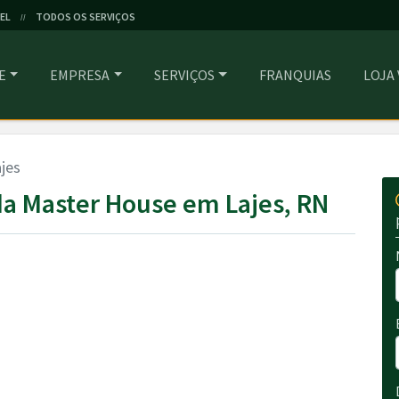
EL
TODOS OS SERVIÇOS
//
E
EMPRESA
SERVIÇOS
FRANQUIAS
LOJA
jes
a Master House em Lajes, RN