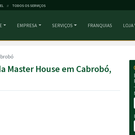
EL
TODOS OS SERVIÇOS
//
E
EMPRESA
SERVIÇOS
FRANQUIAS
LOJA
brobó
a Master House em Cabrobó,