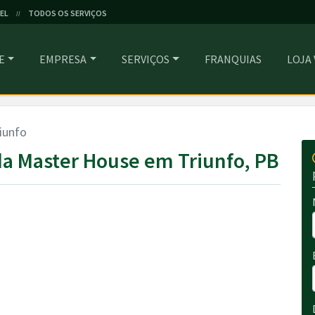
EL
TODOS OS SERVIÇOS
//
E
EMPRESA
SERVIÇOS
FRANQUIAS
LOJA
iunfo
a Master House em Triunfo, PB