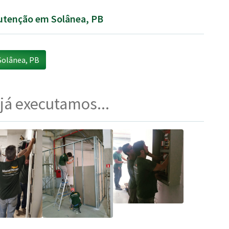
nutenção em Solânea, PB
olânea, PB
 já executamos...