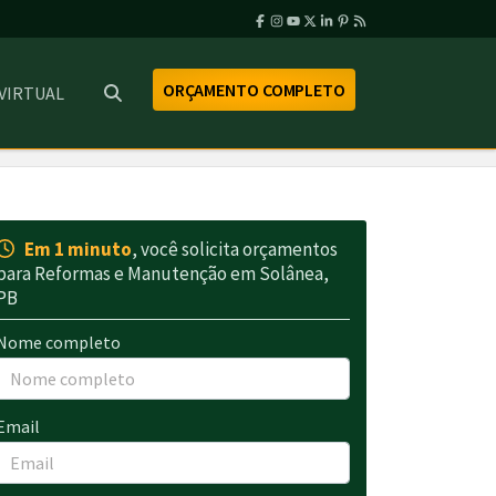
ORÇAMENTO COMPLETO
 VIRTUAL
Em 1 minuto
, você solicita orçamentos
para Reformas e Manutenção em Solânea,
PB
Nome completo
Email