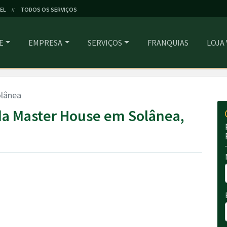
EL
TODOS OS SERVIÇOS
//
E
EMPRESA
SERVIÇOS
FRANQUIAS
LOJA
lânea
a Master House em Solânea,