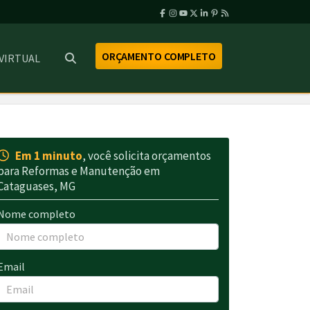
ORÇAMENTO COMPLETO
 VIRTUAL
Em 1 minuto
, você solicita orçamentos
para Reformas e Manutenção em
Cataguases, MG
Nome completo
Email