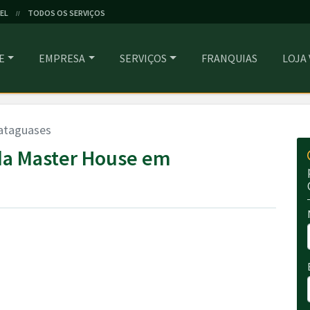
EL
TODOS OS SERVIÇOS
//
E
EMPRESA
SERVIÇOS
FRANQUIAS
LOJA
ataguases
da Master House em