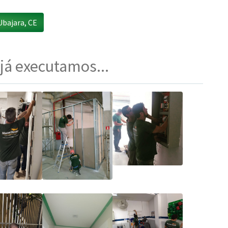
bajara, CE
 já executamos...