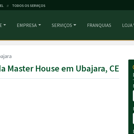
EL
TODOS OS SERVIÇOS
//
E
EMPRESA
SERVIÇOS
FRANQUIAS
LOJA
ajara
a Master House em Ubajara, CE