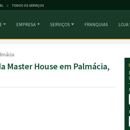
EL
TODOS OS SERVIÇOS
//
E
EMPRESA
SERVIÇOS
FRANQUIAS
LOJA
lmácia
a Master House em Palmácia,