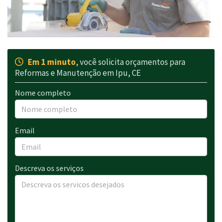
Em 1 minuto
, você solicita orçamentos para
Reformas e Manutenção em Ipu, CE
Nome completo
Email
Descreva os serviços