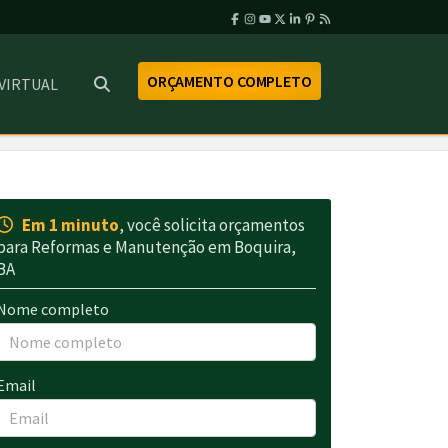
ORÇAMENTO COMPLETO
 VIRTUAL
Em 1 minuto
, você solicita orçamentos
para Reformas e Manutenção em Boquira,
BA
Nome completo
Email