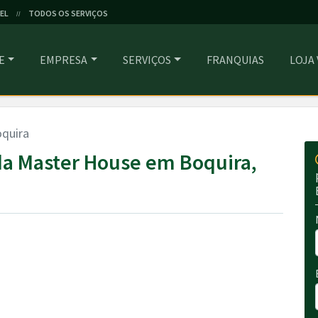
EL
TODOS OS SERVIÇOS
//
E
EMPRESA
SERVIÇOS
FRANQUIAS
LOJA
quira
a Master House em Boquira,