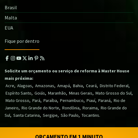
Brasil
Malta
EUA
Fique por dentro
Solicite um orçamento ou serviço de reforma à Master House
mais próxima:
,
,
,
,
,
,
,
Acre
Alagoas
Amazonas
Amapá
Bahia
Ceará
Distrito Federal
,
,
,
,
,
Espírito Santo
Goiás
Maranhão
Minas Gerais
Mato Grosso do Sul
,
,
,
,
,
,
Mato Grosso
Pará
Paraíba
Pernambuco
Piauí
Paraná
Rio de
,
,
,
,
Janeiro
Rio Grande do Norte
Rondônia
Roraima
Rio Grande do
,
,
,
,
.
Sul
Santa Catarina
Sergipe
São Paulo
Tocantins
ORÇAMENTO EM 1 MINUTO