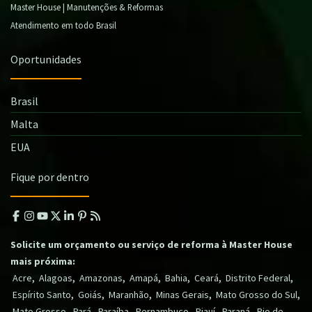
Master House | Manutenções & Reformas
Atendimento em todo Brasil
Oportunidades
Brasil
Malta
EUA
Fique por dentro
Solicite um orçamento ou serviço de reforma à Master House
mais próxima:
,
,
,
,
,
,
,
Acre
Alagoas
Amazonas
Amapá
Bahia
Ceará
Distrito Federal
,
,
,
,
,
Espírito Santo
Goiás
Maranhão
Minas Gerais
Mato Grosso do Sul
,
,
,
,
,
,
Mato Grosso
Pará
Paraíba
Pernambuco
Piauí
Paraná
Rio de