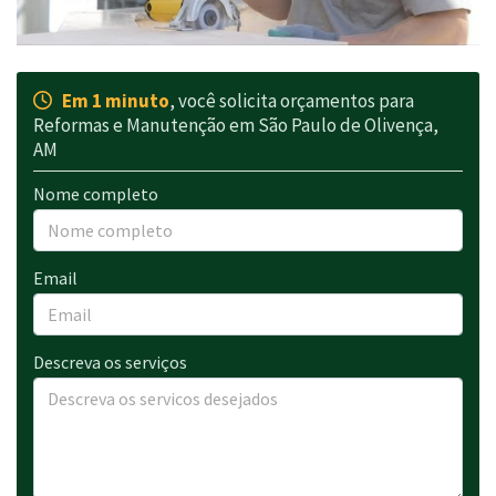
Em 1 minuto
, você solicita orçamentos para
Reformas e Manutenção em São Paulo de Olivença,
AM
Nome completo
Email
Descreva os serviços