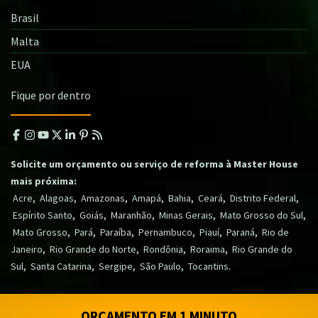
Brasil
Malta
EUA
Fique por dentro
Solicite um orçamento ou serviço de reforma à Master House
mais próxima:
,
,
,
,
,
,
,
Acre
Alagoas
Amazonas
Amapá
Bahia
Ceará
Distrito Federal
,
,
,
,
,
Espírito Santo
Goiás
Maranhão
Minas Gerais
Mato Grosso do Sul
,
,
,
,
,
,
Mato Grosso
Pará
Paraíba
Pernambuco
Piauí
Paraná
Rio de
,
,
,
,
Janeiro
Rio Grande do Norte
Rondônia
Roraima
Rio Grande do
,
,
,
,
.
Sul
Santa Catarina
Sergipe
São Paulo
Tocantins
ORÇAMENTO EM 1 MINUTO