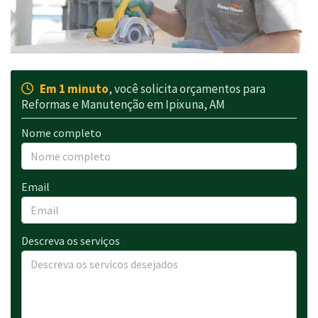
Em 1 minuto
, você solicita orçamentos para
Reformas e Manutenção em Ipixuna, AM
Nome completo
Email
Descreva os serviços