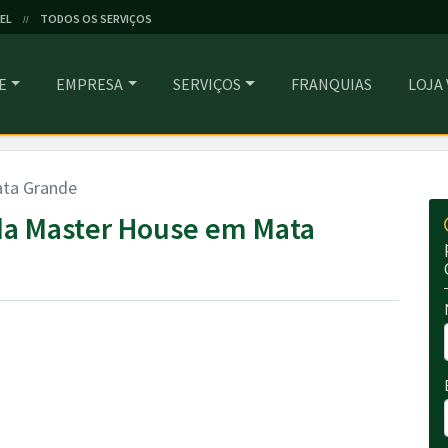
EL
TODOS OS SERVIÇOS
//
E
EMPRESA
SERVIÇOS
FRANQUIAS
LOJA
ta Grande
a Master House em Mata