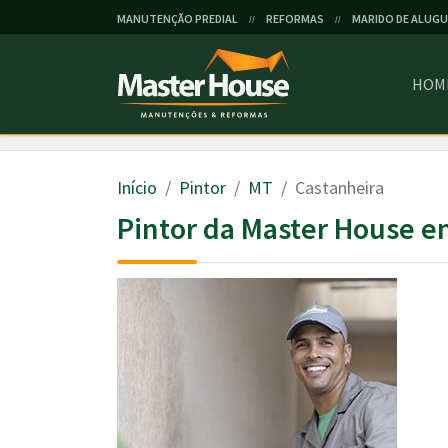
MANUTENÇÃO PREDIAL
REFORMAS
MARIDO DE ALUGU
//
//
HOM
Início
Pintor
MT
Castanheira
Pintor da Master House e