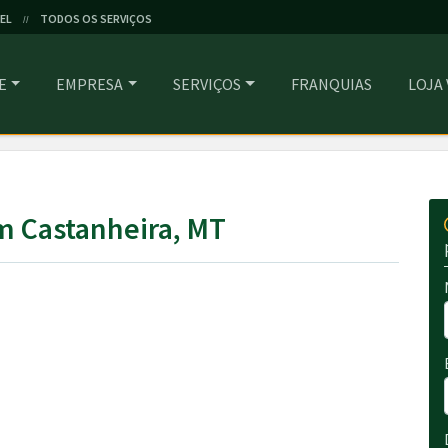
EL
TODOS OS SERVIÇOS
//
E
EMPRESA
SERVIÇOS
FRANQUIAS
LOJA
m Castanheira, MT