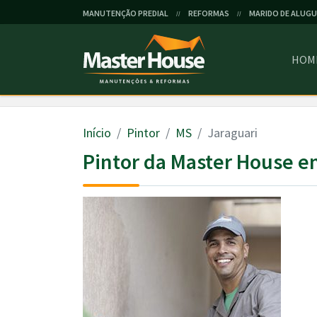
MANUTENÇÃO PREDIAL
REFORMAS
MARIDO DE ALUGU
//
//
HOM
Início
Pintor
MS
Jaraguari
Pintor da Master House e