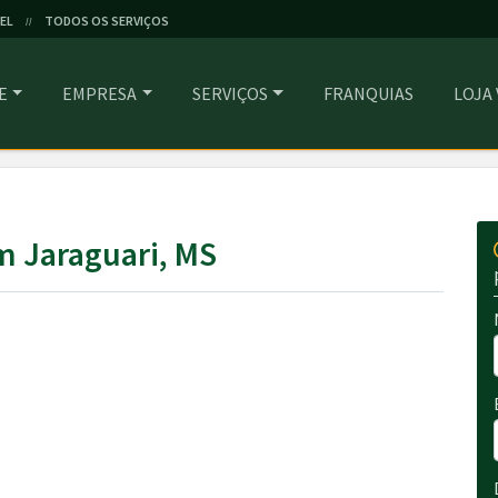
EL
TODOS OS SERVIÇOS
//
E
EMPRESA
SERVIÇOS
FRANQUIAS
LOJA
m Jaraguari, MS