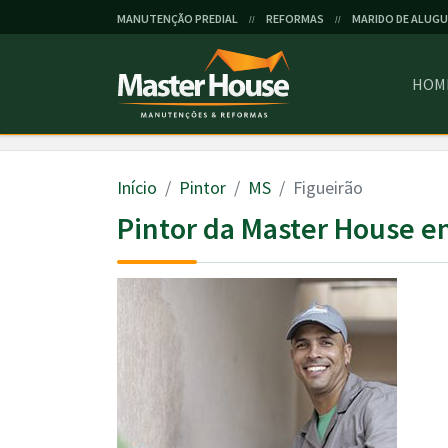
MANUTENÇÃO PREDIAL
REFORMAS
MARIDO DE ALUGU
//
//
HOM
Início
Pintor
MS
Figueirão
Pintor da Master House e