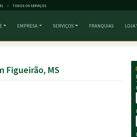
EL
TODOS OS SERVIÇOS
//
E
EMPRESA
SERVIÇOS
FRANQUIAS
LOJA
m Figueirão, MS