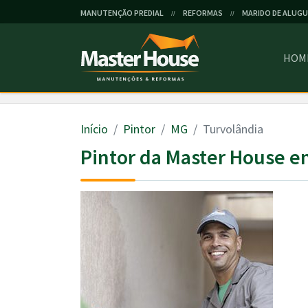
MANUTENÇÃO PREDIAL
REFORMAS
MARIDO DE ALUGU
//
//
HOM
Início
Pintor
MG
Turvolândia
Pintor da Master House e