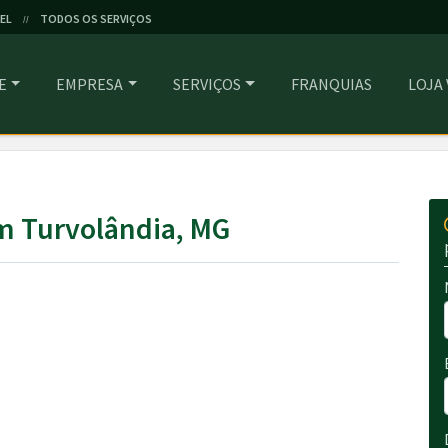
EL
TODOS OS SERVIÇOS
//
E
EMPRESA
SERVIÇOS
FRANQUIAS
LOJA
m Turvolândia, MG