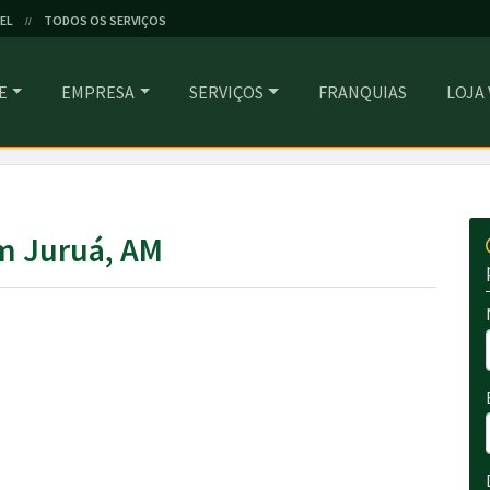
EL
TODOS OS SERVIÇOS
//
E
EMPRESA
SERVIÇOS
FRANQUIAS
LOJA
m Juruá, AM