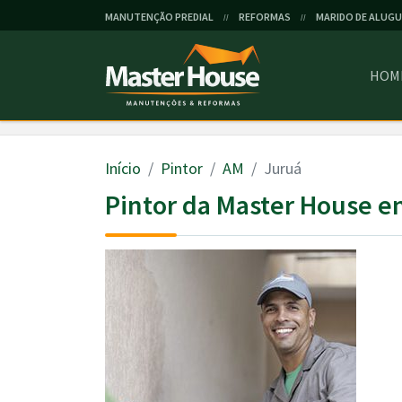
MANUTENÇÃO PREDIAL
REFORMAS
MARIDO DE ALUGU
//
//
HOM
Início
Pintor
AM
Juruá
Pintor da Master House e