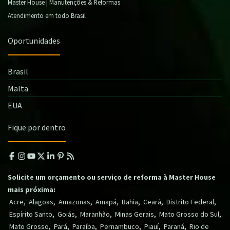
Master House | Manutenções & Reformas
Atendimento em todo Brasil
Oportunidades
Brasil
Malta
EUA
Fique por dentro
Solicite um orçamento ou serviço de reforma à Master House
mais próxima:
,
,
,
,
,
,
,
Acre
Alagoas
Amazonas
Amapá
Bahia
Ceará
Distrito Federal
,
,
,
,
,
Espírito Santo
Goiás
Maranhão
Minas Gerais
Mato Grosso do Sul
,
,
,
,
,
,
Mato Grosso
Pará
Paraíba
Pernambuco
Piauí
Paraná
Rio de