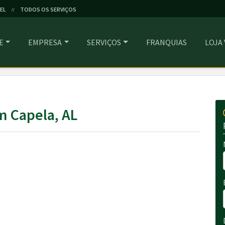
EL
TODOS OS SERVIÇOS
//
E
EMPRESA
SERVIÇOS
FRANQUIAS
LOJA
m Capela, AL