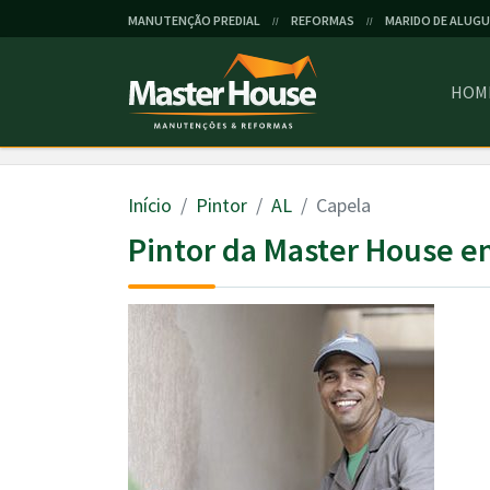
MANUTENÇÃO PREDIAL
REFORMAS
MARIDO DE ALUGU
//
//
HOM
Início
Pintor
AL
Capela
Pintor da Master House e