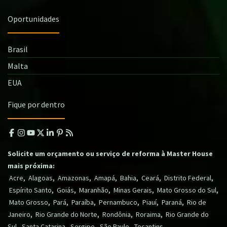
Oportunidades
Brasil
Malta
EUA
Fique por dentro
Solicite um orçamento ou serviço de reforma à Master House
mais próxima:
,
,
,
,
,
,
,
Acre
Alagoas
Amazonas
Amapá
Bahia
Ceará
Distrito Federal
,
,
,
,
,
Espírito Santo
Goiás
Maranhão
Minas Gerais
Mato Grosso do Sul
,
,
,
,
,
,
Mato Grosso
Pará
Paraíba
Pernambuco
Piauí
Paraná
Rio de
,
,
,
,
Janeiro
Rio Grande do Norte
Rondônia
Roraima
Rio Grande do
,
,
,
,
.
Sul
Santa Catarina
Sergipe
São Paulo
Tocantins