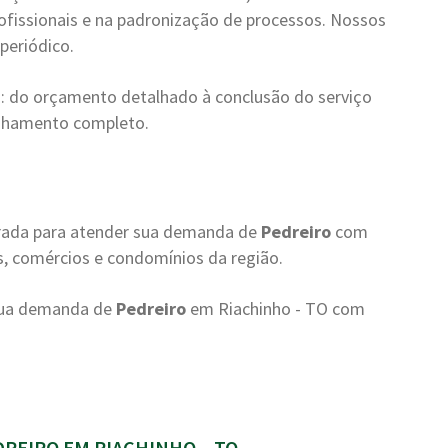
ofissionais e na padronização de processos. Nossos
periódico.
: do orçamento detalhado à conclusão do serviço
anhamento completo.
arada para atender sua demanda de
Pedreiro
com
s, comércios e condomínios da região.
 sua demanda de
Pedreiro
em Riachinho - TO com
REIRO EM RIACHINHO – TO