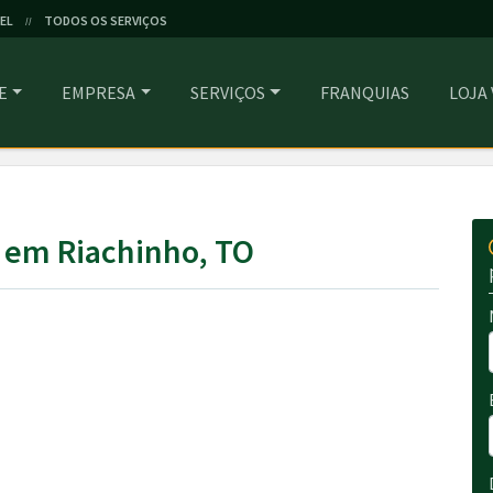
EL
TODOS OS SERVIÇOS
//
E
EMPRESA
SERVIÇOS
FRANQUIAS
LOJA
 em Riachinho, TO