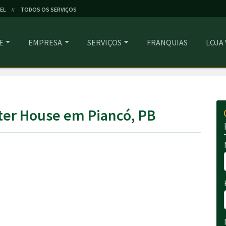
EL
TODOS OS SERVIÇOS
//
E
EMPRESA
SERVIÇOS
FRANQUIAS
LOJA
ter House em Piancó, PB