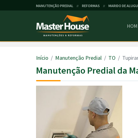
MANUTENÇÃO PREDIAL
REFORMAS
MARIDO DE ALUGU
//
//
HOM
Início
Manutenção Predial
TO
Tupir
Manutenção Predial da M