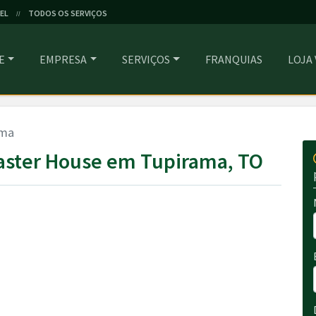
EL
TODOS OS SERVIÇOS
//
E
EMPRESA
SERVIÇOS
FRANQUIAS
LOJA
ama
aster House em Tupirama, TO