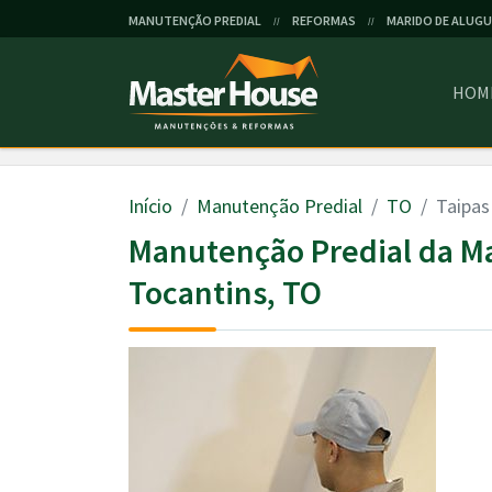
MANUTENÇÃO PREDIAL
REFORMAS
MARIDO DE ALUGU
//
//
HOM
Início
Manutenção Predial
TO
Taipas
Manutenção Predial da M
Tocantins, TO