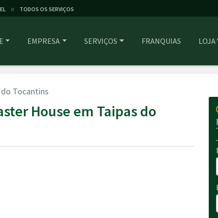
EL
TODOS OS SERVIÇOS
//
E
EMPRESA
SERVIÇOS
FRANQUIAS
LOJA
 do Tocantins
aster House em Taipas do