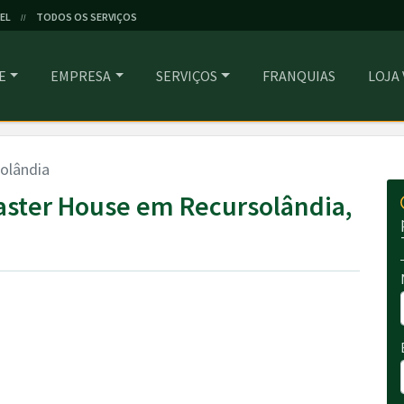
EL
TODOS OS SERVIÇOS
//
E
EMPRESA
SERVIÇOS
FRANQUIAS
LOJA
olândia
aster House em Recursolândia,