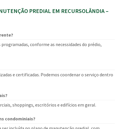
NUTENÇÃO PREDIAL EM RECURSOLÂNDIA –
rente?
 programadas, conforme as necessidades do prédio,
izadas e certificadas. Podemos coordenar o serviço dentro
ais?
ais, shoppings, escritórios e edifícios em geral.
ns condominiais?
e ser incluída no plano de manutenção predial, com