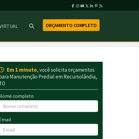
ORÇAMENTO COMPLETO
 VIRTUAL
Em 1 minuto
, você solicita orçamentos
para Manutenção Predial em Recursolândia,
TO
Nome completo
Email