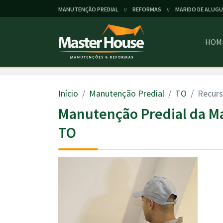
MANUTENÇÃO PREDIAL
REFORMAS
MARIDO DE ALUGU
//
//
HOM
Início
Manutenção Predial
TO
Recurs
Manutenção Predial da M
TO