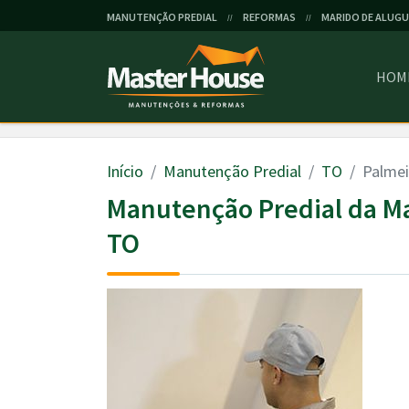
MANUTENÇÃO PREDIAL
REFORMAS
MARIDO DE ALUGU
//
//
HOM
Início
Manutenção Predial
TO
Palmei
Manutenção Predial da Ma
TO