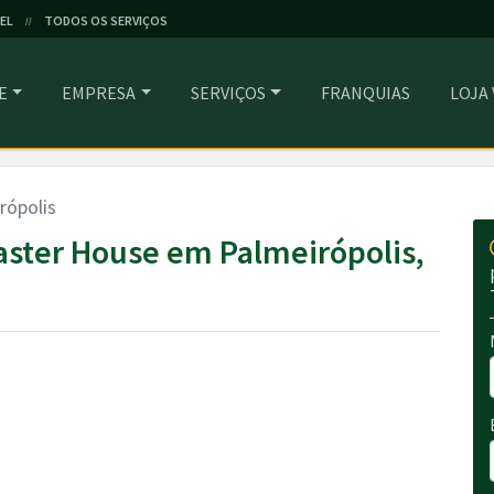
EL
TODOS OS SERVIÇOS
//
E
EMPRESA
SERVIÇOS
FRANQUIAS
LOJA
rópolis
ster House em Palmeirópolis,