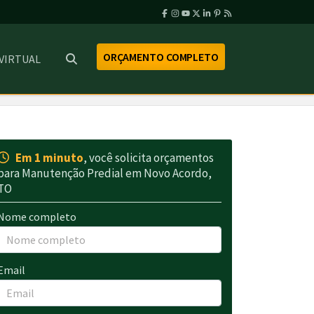
ORÇAMENTO COMPLETO
 VIRTUAL
Em 1 minuto
, você solicita orçamentos
para Manutenção Predial em Novo Acordo,
TO
Nome completo
Email