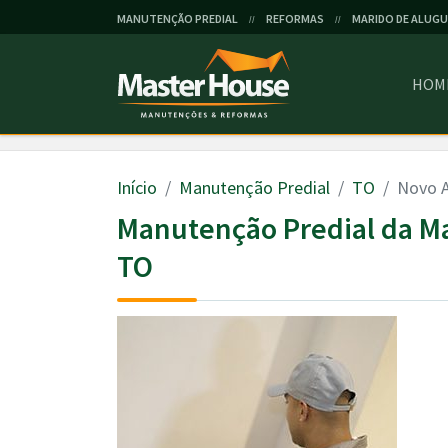
MANUTENÇÃO PREDIAL
REFORMAS
MARIDO DE ALUGU
//
//
HOM
Início
Manutenção Predial
TO
Novo 
Manutenção Predial da M
TO