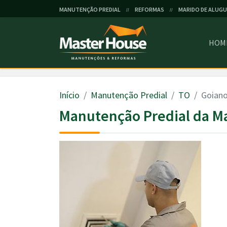
MANUTENÇÃO PREDIAL
REFORMAS
MARIDO DE ALUGU
//
//
HOM
Início
Manutenção Predial
TO
Goiano
Manutenção Predial da M