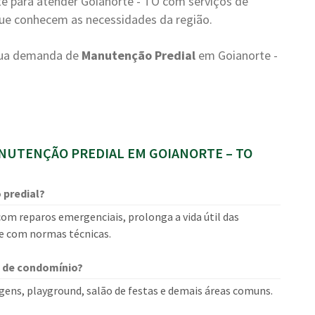
e para atender Goianorte - TO com serviços de
 que conhecem as necessidades da região.
 sua demanda de
Manutenção Predial
em Goianorte -
UTENÇÃO PREDIAL EM GOIANORTE – TO
 predial?
om reparos emergenciais, prolonga a vida útil das
e com normas técnicas.
 de condomínio?
gens, playground, salão de festas e demais áreas comuns.