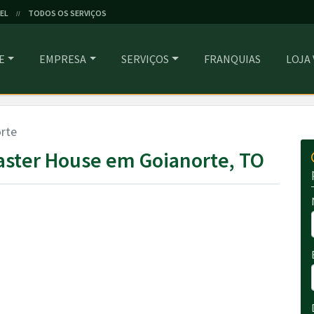
EL
TODOS OS SERVIÇOS
//
E
EMPRESA
SERVIÇOS
FRANQUIAS
LOJA
rte
aster House em Goianorte, TO