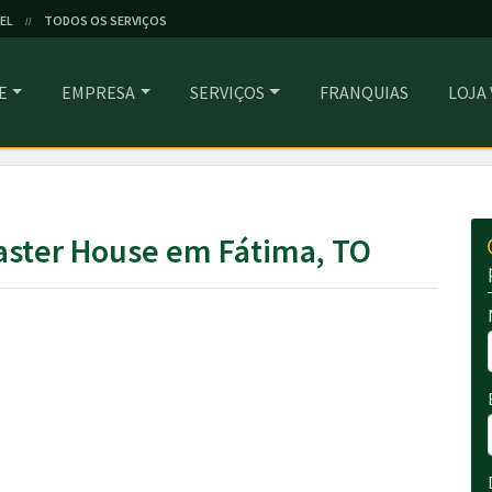
EL
TODOS OS SERVIÇOS
//
E
EMPRESA
SERVIÇOS
FRANQUIAS
LOJA
a
aster House em Fátima, TO