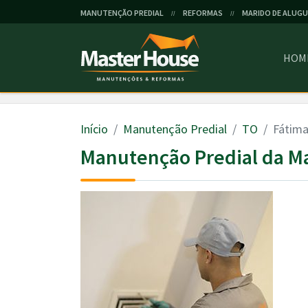
MANUTENÇÃO PREDIAL
REFORMAS
MARIDO DE ALUGU
//
//
HOM
Início
Manutenção Predial
TO
Fátim
Manutenção Predial da M