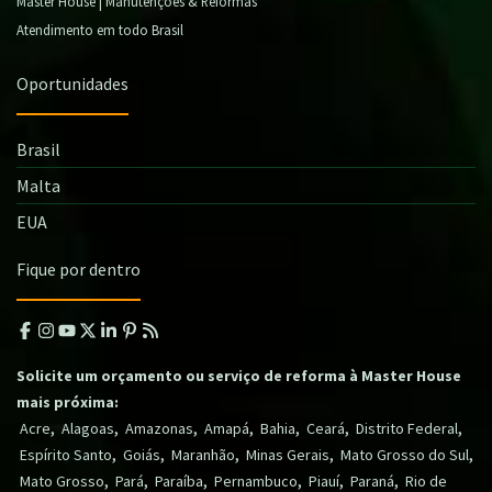
Master House | Manutenções & Reformas
Atendimento em todo Brasil
Oportunidades
Brasil
Malta
EUA
Fique por dentro
Solicite um orçamento ou serviço de reforma à Master House
mais próxima:
,
,
,
,
,
,
,
Acre
Alagoas
Amazonas
Amapá
Bahia
Ceará
Distrito Federal
,
,
,
,
,
Espírito Santo
Goiás
Maranhão
Minas Gerais
Mato Grosso do Sul
,
,
,
,
,
,
Mato Grosso
Pará
Paraíba
Pernambuco
Piauí
Paraná
Rio de