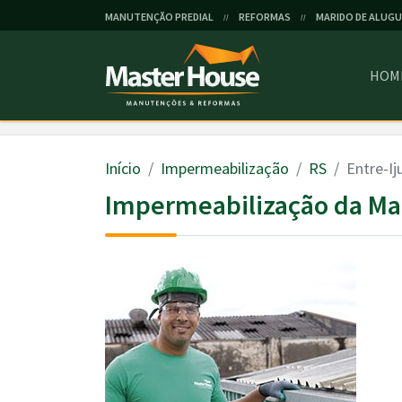
MANUTENÇÃO PREDIAL
REFORMAS
MARIDO DE ALUGU
//
//
HOM
Início
Impermeabilização
RS
Entre-Ij
Impermeabilização da Mas