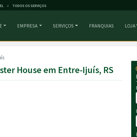
EL
TODOS OS SERVIÇOS
//
E
EMPRESA
SERVIÇOS
FRANQUIAS
LOJA
uís
ter House em Entre-Ijuís, RS