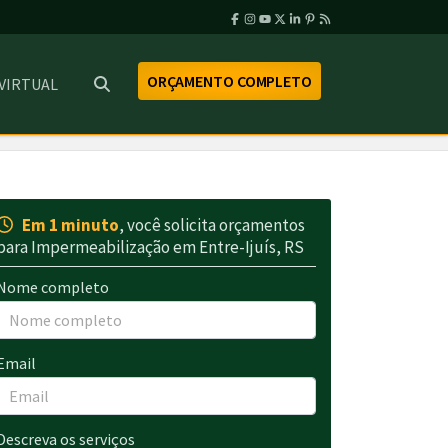
ORÇAMENTO COMPLETO
 VIRTUAL
Em 1 minuto
, você solicita orçamentos
para Impermeabilização em Entre-Ijuís, RS
Nome completo
Email
Descreva os serviços