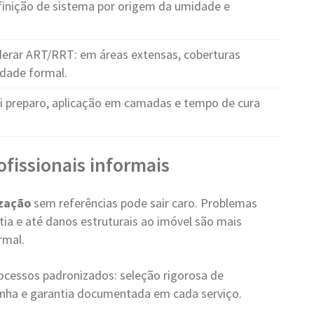
finição de sistema por origem da umidade e
erar ART/RRT: em áreas extensas, coberturas
idade formal.
ui preparo, aplicação em camadas e tempo de cura
ofissionais informais
zação
sem referências pode sair caro. Problemas
ia e até danos estruturais ao imóvel são mais
rmal.
ocessos padronizados: seleção rigorosa de
 linha e garantia documentada em cada serviço.