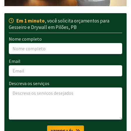
Em 1 minuto
, você solicita orçamentos para
Gesseiro e Drywall em Pilões, PB
Nome completo
Email
Descreva os serviços
VAMOS LÁ!