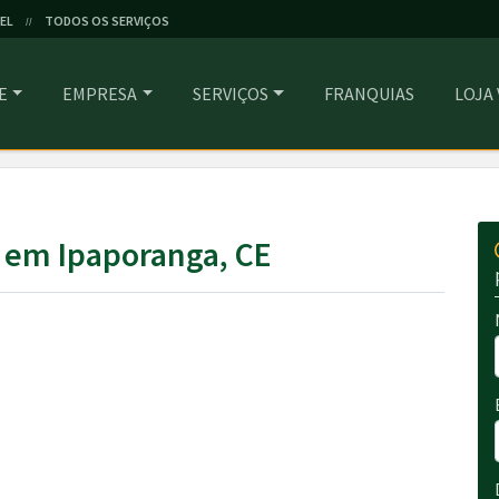
EL
TODOS OS SERVIÇOS
//
E
EMPRESA
SERVIÇOS
FRANQUIAS
LOJA
 em Ipaporanga, CE