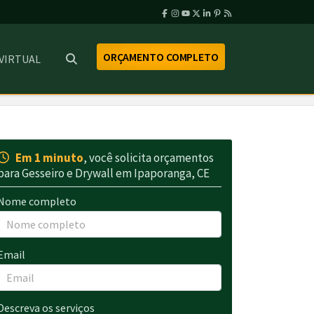
ORÇAMENTO COMPLETO
 VIRTUAL
Em 1 minuto
, você solicita orçamentos
para Gesseiro e Drywall em Ipaporanga, CE
Nome completo
Email
Descreva os serviços