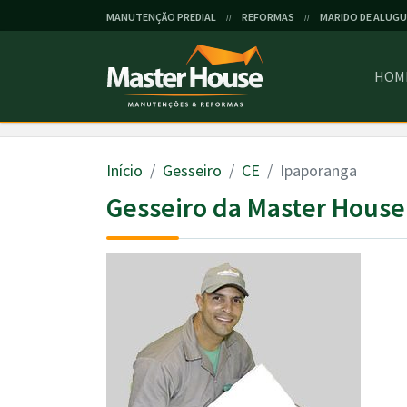
MANUTENÇÃO PREDIAL
REFORMAS
MARIDO DE ALUGU
//
//
HOM
Início
Gesseiro
CE
Ipaporanga
Gesseiro da Master House