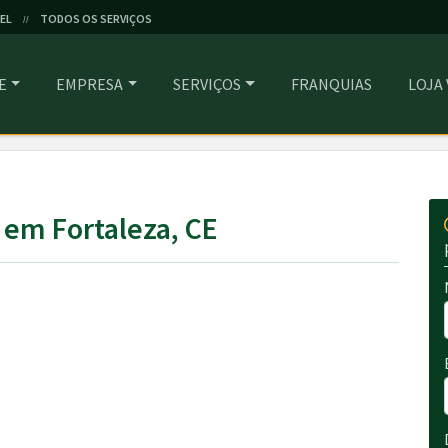
EL
TODOS OS SERVIÇOS
//
E
EMPRESA
SERVIÇOS
FRANQUIAS
LOJA
 em Fortaleza, CE