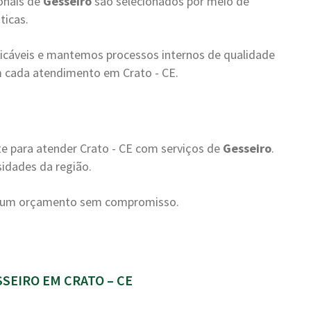
onais de
Gesseiro
são selecionados por meio de
ticas.
cáveis e mantemos processos internos de qualidade
 cada atendimento em Crato - CE.
e para atender Crato - CE com serviços de
Gesseiro
.
sidades da região.
te um orçamento sem compromisso.
EIRO EM CRATO – CE