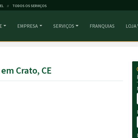
EL
TODOS OS SERVIÇOS
//
E
EMPRESA
SERVIÇOS
FRANQUIAS
LOJA
 em Crato, CE