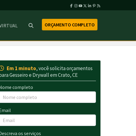
ORÇAMENTO COMPLETO
 VIRTUAL
Em 1 minuto
, você solicita orçamentos
para Gesseiro e Drywall em Crato, CE
Nome completo
Email
Descreva os serviços