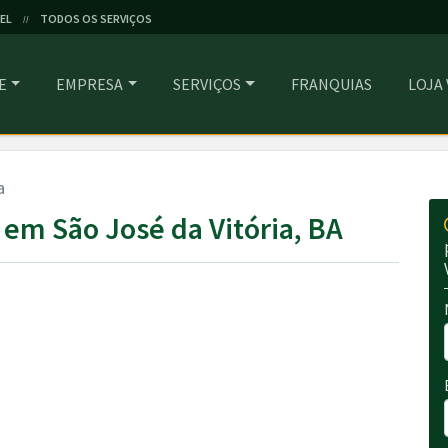
EL
TODOS OS SERVIÇOS
//
E
EMPRESA
SERVIÇOS
FRANQUIAS
LOJA
a
em São José da Vitória, BA