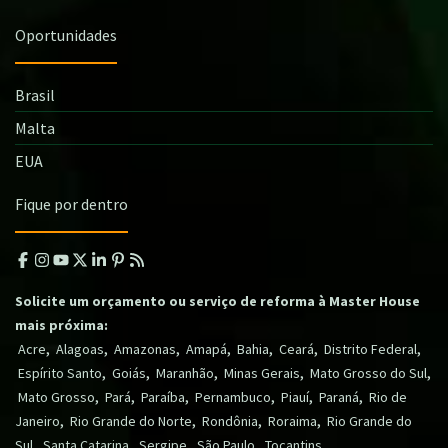
Oportunidades
Brasil
Malta
EUA
Fique por dentro
Solicite um orçamento ou serviço de reforma à Master House
mais próxima:
,
,
,
,
,
,
,
Acre
Alagoas
Amazonas
Amapá
Bahia
Ceará
Distrito Federal
,
,
,
,
,
Espírito Santo
Goiás
Maranhão
Minas Gerais
Mato Grosso do Sul
,
,
,
,
,
,
Mato Grosso
Pará
Paraíba
Pernambuco
Piauí
Paraná
Rio de
,
,
,
,
Janeiro
Rio Grande do Norte
Rondônia
Roraima
Rio Grande do
,
,
,
,
.
Sul
Santa Catarina
Sergipe
São Paulo
Tocantins