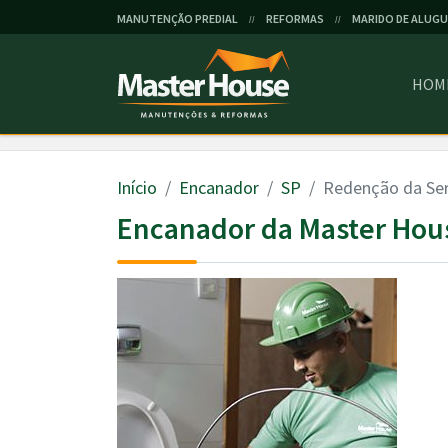
MANUTENÇÃO PREDIAL
REFORMAS
MARIDO DE ALUGU
//
//
HOM
Início
Encanador
SP
Redenção da Se
Encanador da Master Hou