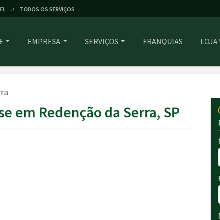
EL
TODOS OS SERVIÇOS
//
E
EMPRESA
SERVIÇOS
FRANQUIAS
LOJA
rra
se em Redenção da Serra, SP