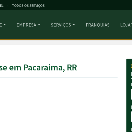
EL
TODOS OS SERVIÇOS
//
E
EMPRESA
SERVIÇOS
FRANQUIAS
LOJA
se em Pacaraima, RR