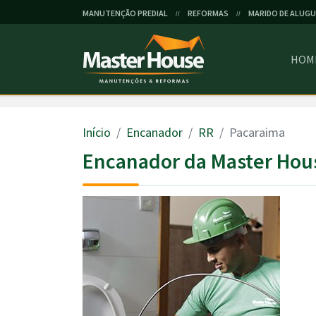
MANUTENÇÃO PREDIAL
REFORMAS
MARIDO DE ALUGU
//
//
HOM
Início
Encanador
RR
Pacaraima
Encanador da Master Hou