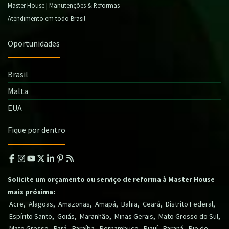
Master House | Manutenções & Reformas
Atendimento em todo Brasil
Oportunidades
Brasil
Malta
EUA
Fique por dentro
Solicite um orçamento ou serviço de reforma à Master House
mais próxima:
,
,
,
,
,
,
,
Acre
Alagoas
Amazonas
Amapá
Bahia
Ceará
Distrito Federal
,
,
,
,
,
Espírito Santo
Goiás
Maranhão
Minas Gerais
Mato Grosso do Sul
,
,
,
,
,
,
Mato Grosso
Pará
Paraíba
Pernambuco
Piauí
Paraná
Rio de