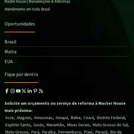
Master House | Manutenções & Reformas
Atendimento em todo Brasil
Oportunidades
Brasil
Malta
EUA
Fique por dentro
Solicite um orçamento ou serviço de reforma à Master House
mais próxima:
,
,
,
,
,
,
,
Acre
Alagoas
Amazonas
Amapá
Bahia
Ceará
Distrito Federal
,
,
,
,
,
Espírito Santo
Goiás
Maranhão
Minas Gerais
Mato Grosso do Sul
,
,
,
,
,
,
Mato Grosso
Pará
Paraíba
Pernambuco
Piauí
Paraná
Rio de