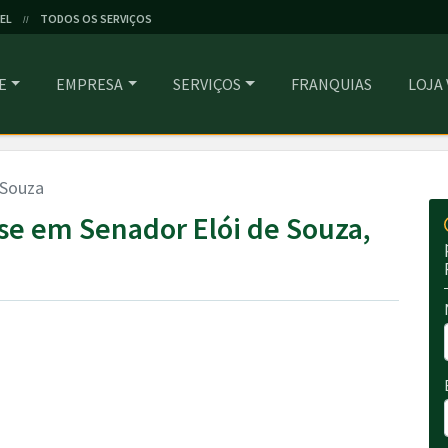
EL
TODOS OS SERVIÇOS
//
E
EMPRESA
SERVIÇOS
FRANQUIAS
LOJA
 Souza
e em Senador Elói de Souza,