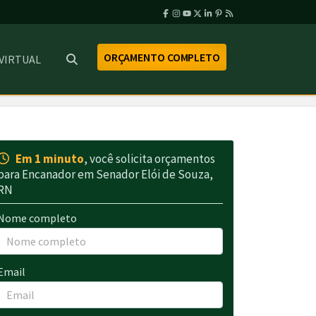
ORÇAMENTO COMPLETO
 VIRTUAL
Em 1 minuto
, você solicita orçamentos
para Encanador em Senador Elói de Souza,
RN
Nome completo
Email