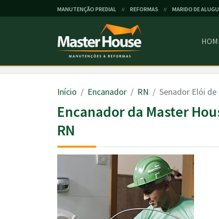
MANUTENÇÃO PREDIAL
REFORMAS
MARIDO DE ALUGU
//
//
HOM
Início
Encanador
RN
Senador Elói de
Encanador da Master Hous
RN