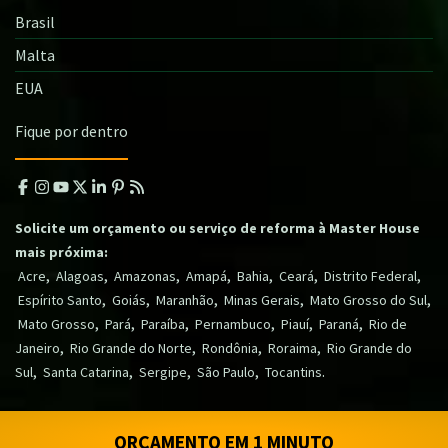
Brasil
Malta
EUA
Fique por dentro
Solicite um orçamento ou serviço de reforma à Master House
mais próxima:
,
,
,
,
,
,
,
Acre
Alagoas
Amazonas
Amapá
Bahia
Ceará
Distrito Federal
,
,
,
,
,
Espírito Santo
Goiás
Maranhão
Minas Gerais
Mato Grosso do Sul
,
,
,
,
,
,
Mato Grosso
Pará
Paraíba
Pernambuco
Piauí
Paraná
Rio de
,
,
,
,
Janeiro
Rio Grande do Norte
Rondônia
Roraima
Rio Grande do
,
,
,
,
.
Sul
Santa Catarina
Sergipe
São Paulo
Tocantins
ORÇAMENTO EM 1 MINUTO