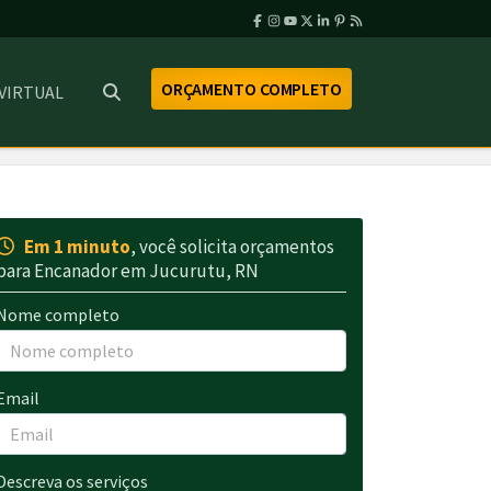
ORÇAMENTO COMPLETO
 VIRTUAL
Em 1 minuto
, você solicita orçamentos
para Encanador em Jucurutu, RN
Nome completo
Email
Descreva os serviços