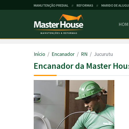
MANUTENÇÃO PREDIAL
REFORMAS
MARIDO DE ALUGU
//
//
HOM
Início
Encanador
RN
Jucurutu
Encanador da Master Hou