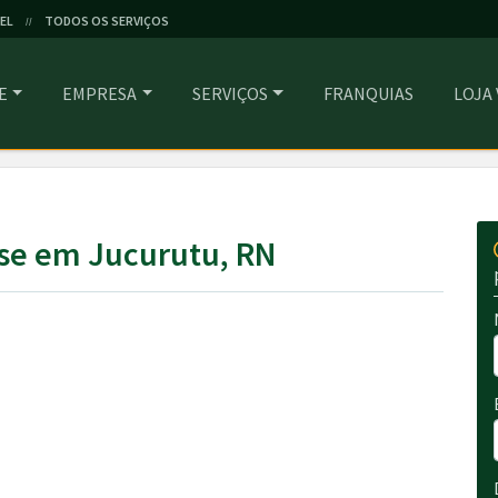
EL
TODOS OS SERVIÇOS
//
E
EMPRESA
SERVIÇOS
FRANQUIAS
LOJA
se em Jucurutu, RN