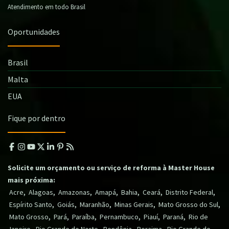
Atendimento em todo Brasil
Oportunidades
Brasil
Malta
EUA
Fique por dentro
Solicite um orçamento ou serviço de reforma à Master House
mais próxima:
,
,
,
,
,
,
,
Acre
Alagoas
Amazonas
Amapá
Bahia
Ceará
Distrito Federal
,
,
,
,
,
Espírito Santo
Goiás
Maranhão
Minas Gerais
Mato Grosso do Sul
,
,
,
,
,
,
Mato Grosso
Pará
Paraíba
Pernambuco
Piauí
Paraná
Rio de
,
,
,
,
Janeiro
Rio Grande do Norte
Rondônia
Roraima
Rio Grande do